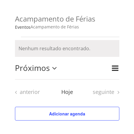
Acampamento de Férias
Acampamento de Férias
Eventos
Eventos
Nenhum resultado encontrado.
Notice
Próximos
Navega
Lista
Procurar
Pesqui
do
eventos
Selecione
e
visual
Eventos
Eventos
anterior
Hoje
seguinte
a
navega
Evento
de
data.
Adicionar agenda
visuais
de