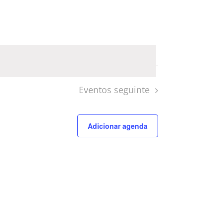
Evento
Eventos
seguinte
Adicionar agenda