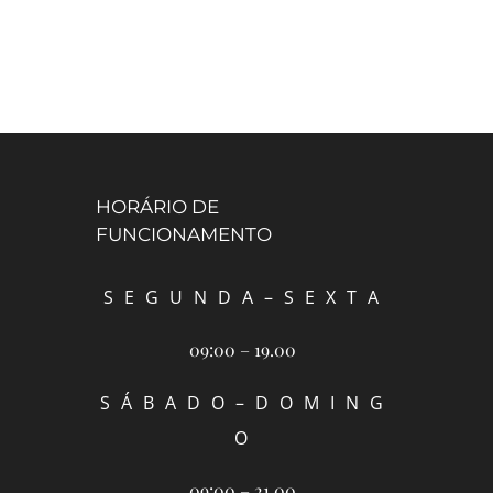
HORÁRIO DE
FUNCIONAMENTO
S E G U N D A – S E X T A
09:00 – 19.00
S Á B A D O – D O M I N G
O
09:00 – 21.00