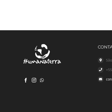
CONT
São
+55
con