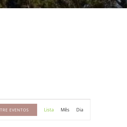
Navegação
Lista
Mês
Dia
TRE EVENTOS
do
visual