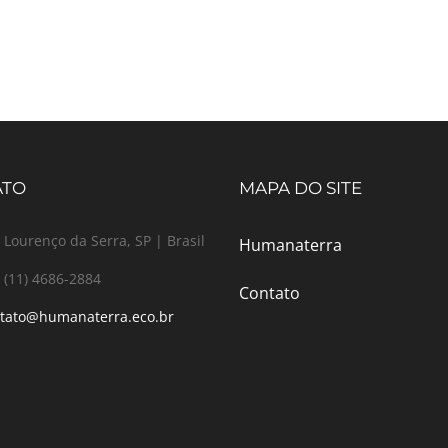
ATO
MAPA DO SITE
 Lourenço da Serra, SP | Brasil
Humanaterra
 (11) 4686-2884
Contato
tato@humanaterra.eco.br